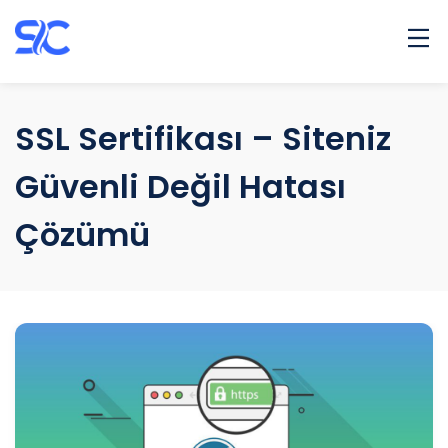
Ana Sayfa
Hakkımda
SSL Sertifikası – Siteniz
Banka Hesapları
Güvenli Değil Hatası
Projeler
Ürünler
Çözümü
Blog
İletişim
Select Language
▼