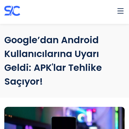
Ana Sayfa
Hakkımda
Google’dan Android
Banka Hesapları
Kullanıcılarına Uyarı
Projeler
Ürünler
Geldi: APK'lar Tehlike
Blog
Saçıyor!
İletişim
Select Language
▼